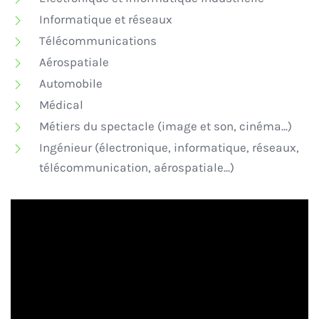
Informatique et réseaux
Télécommunications
Aérospatiale
Automobile
Médical
Métiers du spectacle (image et son, cinéma...)
Ingénieur (électronique, informatique, réseaux,
télécommunication, aérospatiale...)