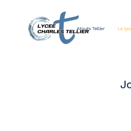
Atouts Tellier
Le lyc
J